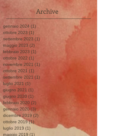
Archive
gennaio 2024
(1)
1 post
ottobre 2023
(1)
1 post
settembre 2023
(1)
1 post
maggio 2023
(2)
2 post
febbraio 2023
(1)
1 post
ottobre 2022
(1)
1 post
novembre 2021
(1)
1 post
ottobre 2021
(1)
1 post
settembre 2021
(1)
1 post
luglio 2021
(1)
1 post
giugno 2021
(1)
1 post
giugno 2020
(1)
1 post
febbraio 2020
(2)
2 post
gennaio 2020
(3)
3 post
dicembre 2019
(2)
2 post
ottobre 2019
(1)
1 post
luglio 2019
(1)
1 post
maggio 2019
(1)
1 post